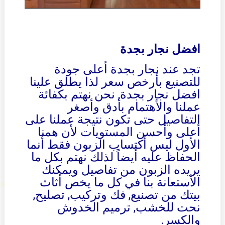
افضل نجار بجدة
تجد عند نجار بجدة أعلى جودة
للتصنيع بأرخص سعر لذا يطلق علينا
افضل نجار بجدة, نحن نهتم بكفائة
عملنا والأهتمام بأدق وأصغر
التفاصيل حتى تكون نتيجة عملنا على
أعلى وأحسن المستويات لأن همنا
الأول ليس أكتساب الزبون فقط أنما
الحفاظ عليه أيضاً لذلك نهتم بكل ما
يريده الزبون من تفاصيل ويمكنك
الأستعانة بنا في كل ما يخص أثاث
بيتك من تصنيع, فك وتركيب, تصليح,
نحت للخشب, ترميم الخدوش
والكسر.