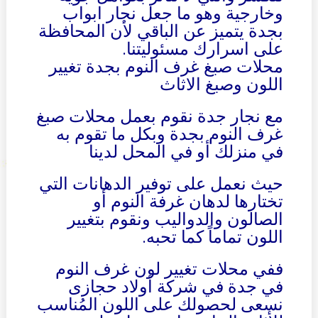
وخارجية وهو ما جعل نجار ابواب
بجدة يتميز عن الباقي لأن المحافظة
على اسرارك مسئوليتنا.
محلات صبغ غرف النوم بجدة تغيير
اللون وصبغ الاثاث
مع نجار جدة نقوم بعمل محلات صبغ
غرف النوم بجدة وبكل ما تقوم به
في منزلك أو في المحل لدينا
حيث نعمل على توفير الدهانات التي
تختارها لدهان غرفة النوم أو
الصالون والدواليب ونقوم بتغيير
اللون تماماً كما تحبه.
ففي محلات تغيير لون غرف النوم
في جدة في شركة أولاد حجازى
نسعى لحصولك على اللون المُناسب