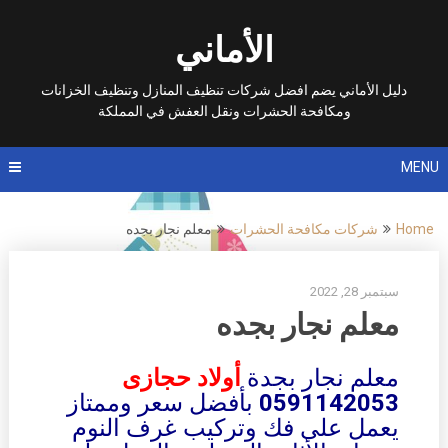
Ski
t
الأماني
conten
دليل الأماني يضم افضل شركات تنظيف المنازل وتنظيف الخزانات
ومكافحة الحشرات ونقل العفش في المملكة
MENU
Home
شركات مكافحة الحشرات
معلم نجار بجده
سبتمبر 28, 2022
معلم نجار بجده
معلم نجار بجدة
أولاد حجازى
0591142053
بأفضل سعر وممتاز
يعمل على فك وتركيب غرف النوم