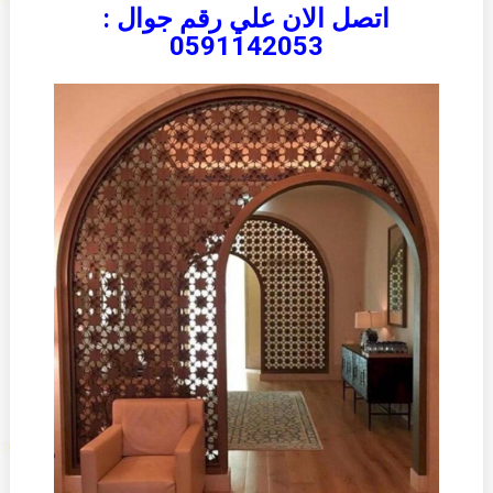
اتصل الان علي رقم جوال :
0591142053